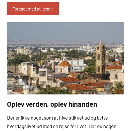
Fortsæt med at læse
Oplev verden, oplev hinanden
Hobby
og Dyr
Der er ikke noget som at hive stikket ud og bytte
hverdagslivet ud med en rejse for livet. Har du nogen