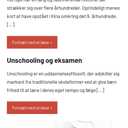
strækker sig over flere århundreder. Oprindeligt menes
kort at have opstået i Kina omkring det 9. århundrede,
[…]
Fortsæt med at læse
Unschooling og eksamen
Hobby
og Dyr
Unschooling er en uddannelsesfilosofi, der adskiller sig
markant fra traditionelle skoleformer ved at give børn
frihed til at lære i deres eget tempo og følge […]
Fortsæt med at læse