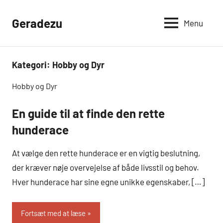
Videre
til
Geradezu
Menu
indhold
Kategori:
Hobby og Dyr
Hobby og Dyr
En guide til at finde den rette
Hobby
og Dyr
hunderace
At vælge den rette hunderace er en vigtig beslutning,
der kræver nøje overvejelse af både livsstil og behov.
Hver hunderace har sine egne unikke egenskaber, […]
Fortsæt med at læse