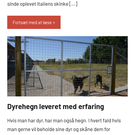
sinde oplevet Italiens skinke […]
Fortsæt med at læse
Dyrehegn leveret med erfaring
Hobby
og Dyr
Hvis man har dyr, har man også hegn. I hvert fald hvis
man gerne vil beholde sine dyr og skåne dem for