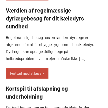
Værdien af regelmæssige
Hobby
og Dyr
dyrlægebesøg for dit kæledyrs
sundhed
Regelmæssige besøg hos en randers dyrlæge er
afgørende for at forebygge sygdomme hos kæledyr.
Dyrlæger kan opdage tidlige tegn på
helbredsproblemer, som ejere måske ikke […]
Fortsæt med at læse
Kortspil til afslapning og
Hobby
og Dyr
underholdning
Kortspil har en lang og fascinerende historie, der