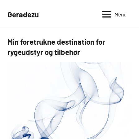
Videre
til
Geradezu
Menu
indhold
Min foretrukne destination for
Hobby
og Dyr
rygeudstyr og tilbehør