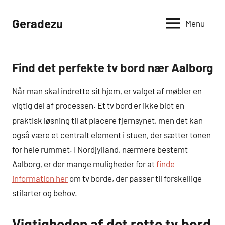
Videre
til
Geradezu
Menu
indhold
Find det perfekte tv bord nær Aalborg
Boligindretning
Når man skal indrette sit hjem, er valget af møbler en
vigtig del af processen. Et tv bord er ikke blot en
praktisk løsning til at placere fjernsynet, men det kan
også være et centralt element i stuen, der sætter tonen
for hele rummet. I Nordjylland, nærmere bestemt
Aalborg, er der mange muligheder for at
finde
information her
om tv borde, der passer til forskellige
stilarter og behov.
Vigtigheden af det rette tv bord