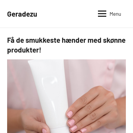
Videre
til
Geradezu
Menu
indhold
Få de smukkeste hænder med skønne
Mad og
Sundhed
produkter!