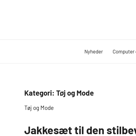
Videre
til
indhold
Nyheder
Computer 
Kategori:
Tøj og Mode
Tøj og Mode
Jakkesæt til den stilb
Tøj
og