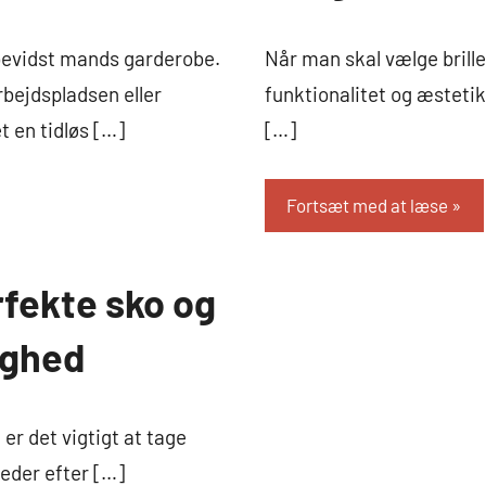
Mode
lbevidst mands garderobe.
Når man skal vælge briller
rbejdspladsen eller
funktionalitet og æstetik.
 en tidløs […]
[…]
Fortsæt med at læse
fekte sko og
lighed
er det vigtigt at tage
leder efter […]