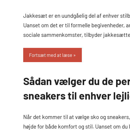
Mode
Jakkesæt er en uundgåelig del af enhver sti
Uanset om det er til formelle begivenheder, a
sociale sammenkomster, tilbyder jakkesættet
Fortsæt med at læse
Sådan vælger du de per
Tøj
og
sneakers til enhver lej
Mode
Når det kommer til at vælge sko og sneakers, 
højde for både komfort og stil. Uanset om du 