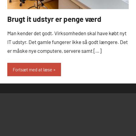
Brugt it udstyr er penge værd
Computer
og IT
Man kender det godt. Virksomheden skal have købt nyt
IT udstyr. Det gamle fungerer ikke så godt længere. Det
er måske nye computere, servere samt […]
Fortsæt med at læse